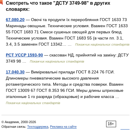
Смотреть что такое "ДСТУ 3749-98" в других
словарях:
67.080.20
— Овочі та продукти їх переробляння ГОСТ 1633 73
Маринады овощные. Технические условия. Взамен ГОСТ 1633
55 ГОСТ 1683 71 Смеси сушеных овощей для первых блюд.
Технические условия. Взамен ГОСТ 1683 55 (в части пп. 3.1,
3.4, 3.5 заменен ГОСТ 13342… …
Покажчик національних стандартів
РСТ УССР 1593-90
— скасован НД, прийнятий на заміну: ДСТУ
3749 98 …
Покажчик національних стандартів
17.040.30
— Вимірювальні прилади ГОСТ 8.224 76 ГСИ.
Длиномеры пневматические высокого давления
ротаметрического типа. Методы и средства поверки. Взамен
ГОСТ 13009 67 ГОСТ 8.353 96 ГСИ. Меры длины штриховые
эталонные 1 го разряда (образцовые) и рабочие класса …
Покажчик національних стандартів
© Академик, 2000-2026
18+
Обратная связь:
Техподдержка
,
Реклама на сайте