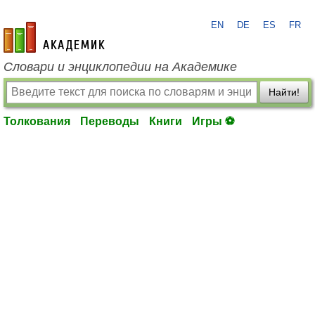
EN
DE
ES
FR
academic.ru
Словари и энциклопедии на Академике
Найти!
Толкования
Переводы
Книги
Игры ⚽