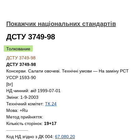
Покажчик національних стандартів
ДСТУ 3749-98
Толкование
ДСТУ 3749-98
ДСТУ 3749-98
Консерви. Салати овочеві. Технічні умови — На заміну РСТ
УССР 1593-90
[br]
НД чинний:
від
1999-07-01
Зміни:
1-9-2003
Технічний комітет:
ТК 24
Мова:
+Ru
Метод прийняття:
Кількість сторінок:
19+17
—————
Код НД згідно з ДК 004:
67.080.20